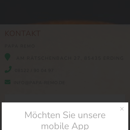
KONTAKT
PAPA REMO
AM RÄTSCHENBACH 27, 85435 ERDING
08122 / 90 04 97
INFO@PAPA-REMO.DE
Name
E-mail
Möchten Sie unsere
mobile App
Betreff