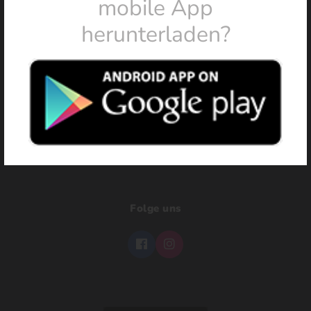
mobile App
herunterladen?
HOME
KONTAKTIEREN
PRIVATSPHÄRE
Folge uns